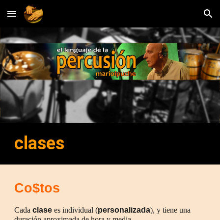
Skip to main content
Skip to navigation
clases
Co$tos
Cada
clase
es individual (
personalizada
), y tiene una
duración aproximada de hora y media.