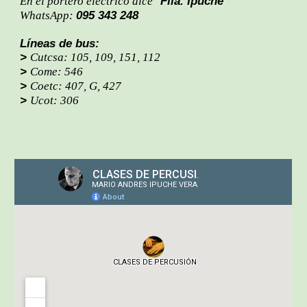
Flia. Ipuche
En el portero eléctrico dice "
"
095 343 248
WhatsApp:
Líneas de bus:
>
Cutcsa: 105, 109, 151, 112
>
Come: 546
>
Coetc: 407, G, 427
>
Ucot: 306