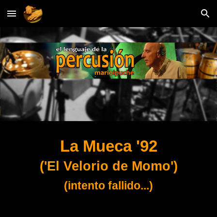
Skip to main content
Skip to navigation
La Mueca '92
('El
Velorio de Momo')
(
intento fallido...)